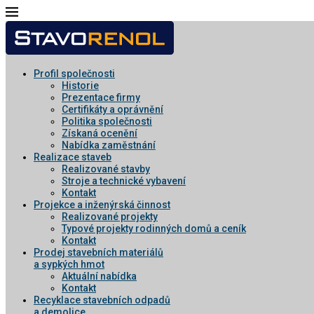
Profil společnosti
Historie
Prezentace firmy
Certifikáty a oprávnění
Politika společnosti
Získaná ocenění
Nabídka zaměstnání
Realizace staveb
Realizované stavby
Stroje a technické vybavení
Kontakt
Projekce a inženýrská činnost
Realizované projekty
Typové projekty rodinných domů a ceník
Kontakt
Prodej stavebních materiálů
a sypkých hmot
Aktuální nabídka
Kontakt
Recyklace stavebních odpadů
a demolice