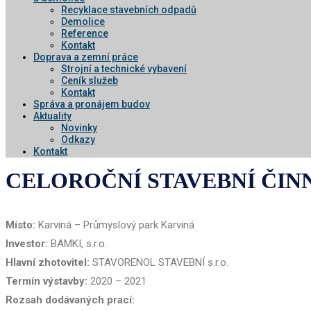
Recyklace stavebních odpadů
Demolice
Reference
Kontakt
Doprava a zemní práce
Strojní a technické vybavení
Ceník služeb
Kontakt
Správa a pronájem budov
Aktuality
Novinky
Odkazy
Kontakt
CELOROČNÍ STAVEBNÍ ČINNO
Místo:
Karviná – Průmyslový park Karviná
Investor:
BAMKI, s.r.o.
Hlavní zhotovitel:
STAVORENOL STAVEBNÍ s.r.o.
Termín výstavby:
2020 – 2021
Rozsah dodávaných prací: