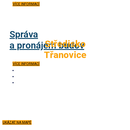
VÍCE INFORMACÍ
Správa
Středisko
a pronájem budov
Třanovice
VÍCE INFORMACÍ
Stavebniny
Recyklace stavebních odpadů
Doprava a zemní práce
Třanovice 284
739 53 Třanovice
tel.: +420 558 637 290
email: stavebniny@stavorenol.cz
UKÁZAT NA MAPĚ