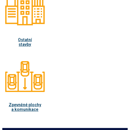
Ostatní
stavby
Zpevněné plochy
a komunikace