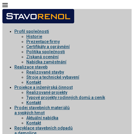
Profil společnosti
Historie
Prezentace firmy
Certifikáty a oprávnění
Politika společnosti
Získaná ocenění
Nabídka zaměstnání
Realizace staveb
Realizované stavby
Stroje a technické vybavení
Kontakt
Projekce a inženýrská činnost
Realizované projekty
Typové projekty rodinných domů a ceník
Kontakt
Prodej stavebních materiálů
a sypkých hmot
Aktuální nabídka
Kontakt
Recyklace stavebních odpadů
a demolice