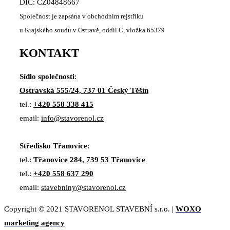
DIČ: CZ04848667
Společnost je zapsána v obchodním rejstříku
u Krajského soudu v Ostravě, oddíl C, vložka 65379
KONTAKT
Sídlo společnosti
:
Ostravská 555/24, 737 01 Český Těšín
tel.:
+420 558 338 415
email:
info@stavorenol.cz
Středisko Třanovice
:
tel.:
Třanovice 284, 739 53 Třanovice
tel.:
+420 558 637 290
email:
stavebniny@stavorenol.cz
Copyright © 2021 STAVORENOL STAVEBNÍ s.r.o. |
WOXO
marketing agency