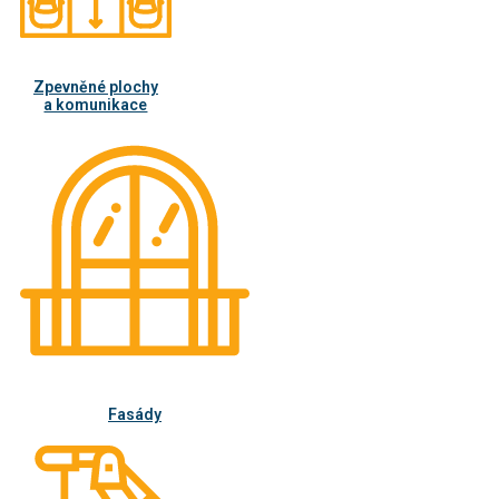
Zpevněné plochy
a komunikace
Fasády