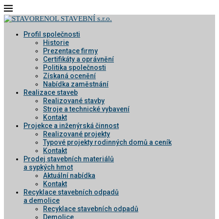
Profil společnosti
Historie
Prezentace firmy
Certifikáty a oprávnění
Politika společnosti
Získaná ocenění
Nabídka zaměstnání
Realizace staveb
Realizované stavby
Stroje a technické vybavení
Kontakt
Projekce a inženýrská činnost
Realizované projekty
Typové projekty rodinných domů a ceník
Kontakt
Prodej stavebních materiálů
a sypkých hmot
Aktuální nabídka
Kontakt
Recyklace stavebních odpadů
a demolice
Recyklace stavebních odpadů
Demolice