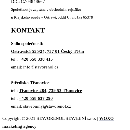
DIČ: CZ04848667
Společnost je zapsána v obchodním rejstříku
u Krajského soudu v Ostravě, oddíl C, vložka 65379
KONTAKT
Sídlo společnosti
:
Ostravská 555/24, 737 01 Český Těšín
tel.:
+420 558 338 415
email:
info@stavorenol.cz
Středisko Třanovice
:
tel.:
Třanovice 284, 739 53 Třanovice
tel.:
+420 558 637 290
email:
stavebniny@stavorenol.cz
Copyright © 2021 STAVORENOL STAVEBNÍ s.r.o. |
WOXO
marketing agency