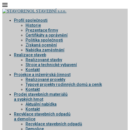
Profil společnosti
Historie
Prezentace firmy
Certifikáty a oprávnění
Politika společnosti
Získaná ocenění
Nabídka zaměstnání
Realizace staveb
Realizované stavby
Stroje a technické vybavení
Kontakt
Projekce a inženýrská činnost
Realizované projekty
Typové projekty rodinných domů a ceník
Kontakt
Prodej stavebních materiálů
a sypkých hmot
Aktuální nabídka
Kontakt
Recyklace stavebních odpadů
a demolice
Recyklace stavebních odpadů
Demolice