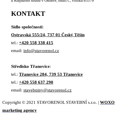
u Krajského soudu v Ostravě, oddíl C, vložka 65379
KONTAKT
Sídlo společnosti
:
Ostravská 555/24, 737 01 Český Těšín
tel.:
+420 558 338 415
email:
info@stavorenol.cz
Středisko Třanovice
:
tel.:
Třanovice 284, 739 53 Třanovice
tel.:
+420 558 637 290
email:
stavebniny@stavorenol.cz
Copyright © 2021 STAVORENOL STAVEBNÍ s.r.o. |
WOXO
marketing agency