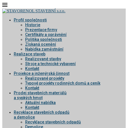
Profil společnosti
Historie
Prezentace firmy
Certifikáty a oprávnění
Politika společnosti
Získaná ocenění
Nabídka zaměstnání
Realizace staveb
Realizované stavby
Stroje a technické vybavení
Kontakt
Projekce a inženýrská činnost
Realizované projekty
Typové projekty rodinných domů a ceník
Kontakt
Prodej stavebních materiálů
a sypkých hmot
Aktuální nabídka
Kontakt
Recyklace stavebních odpadů
a demolice
Recyklace stavebních odpadů
Demolice