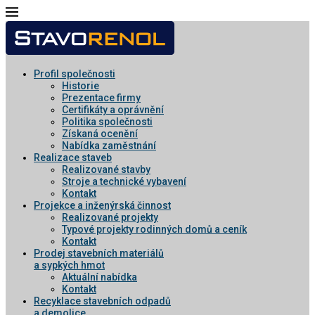
Profil společnosti
Historie
Prezentace firmy
Certifikáty a oprávnění
Politika společnosti
Získaná ocenění
Nabídka zaměstnání
Realizace staveb
Realizované stavby
Stroje a technické vybavení
Kontakt
Projekce a inženýrská činnost
Realizované projekty
Typové projekty rodinných domů a ceník
Kontakt
Prodej stavebních materiálů
a sypkých hmot
Aktuální nabídka
Kontakt
Recyklace stavebních odpadů
a demolice