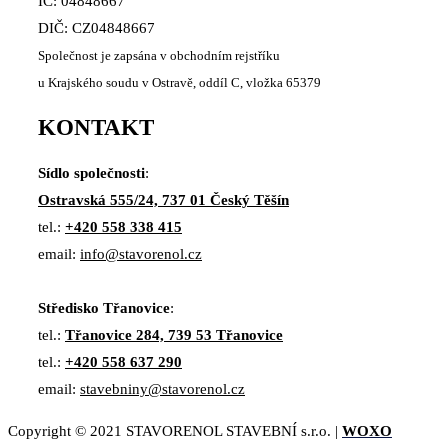
IČ: 04848667
DIČ: CZ04848667
Společnost je zapsána v obchodním rejstříku
u Krajského soudu v Ostravě, oddíl C, vložka 65379
KONTAKT
Sídlo společnosti
:
Ostravská 555/24, 737 01 Český Těšín
tel.:
+420 558 338 415
email:
info@stavorenol.cz
Středisko Třanovice
:
tel.:
Třanovice 284, 739 53 Třanovice
tel.:
+420 558 637 290
email:
stavebniny@stavorenol.cz
Copyright © 2021 STAVORENOL STAVEBNÍ s.r.o. |
WOXO