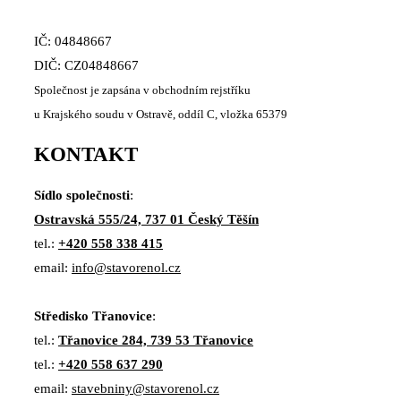
IČ: 04848667
DIČ: CZ04848667
Společnost je zapsána v obchodním rejstříku
u Krajského soudu v Ostravě, oddíl C, vložka 65379
KONTAKT
Sídlo společnosti
:
Ostravská 555/24, 737 01 Český Těšín
tel.:
+420 558 338 415
email:
info@stavorenol.cz
Středisko Třanovice
:
tel.:
Třanovice 284, 739 53 Třanovice
tel.:
+420 558 637 290
email:
stavebniny@stavorenol.cz