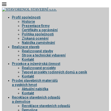
Profil společnosti
Historie
Prezentace firmy
Certifikáty a oprávnění
Politika společnosti
Získaná ocenění
Nabídka zaměstnání
Realizace staveb
Realizované stavby
Stroje a technické vybavení
Kontakt
Projekce a inženýrská činnost
Realizované projekty
Typové projekty rodinných domů a ceník
Kontakt
Prodej stavebních materiálů
a sypkých hmot
Aktuální nabídka
Kontakt
Recyklace stavebních odpadů
a demolice
Recyklace stavebních odpadů
Demolice