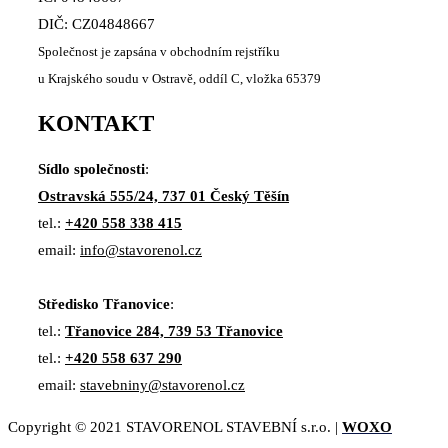
DIČ: CZ04848667
Společnost je zapsána v obchodním rejstříku
u Krajského soudu v Ostravě, oddíl C, vložka 65379
KONTAKT
Sídlo společnosti
:
Ostravská 555/24, 737 01 Český Těšín
tel.:
+420 558 338 415
email:
info@stavorenol.cz
Středisko Třanovice
:
tel.:
Třanovice 284, 739 53 Třanovice
tel.:
+420 558 637 290
email:
stavebniny@stavorenol.cz
Copyright © 2021 STAVORENOL STAVEBNÍ s.r.o. |
WOXO