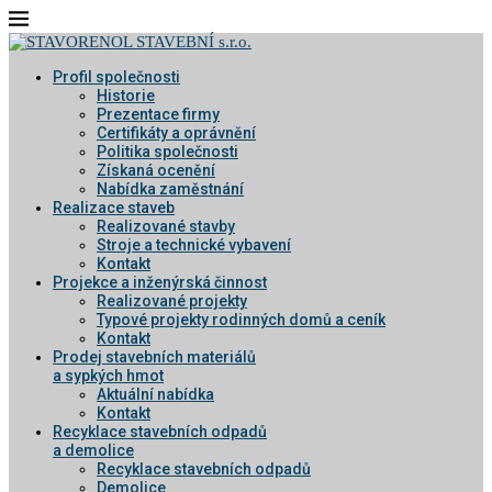
Profil společnosti
Historie
Prezentace firmy
Certifikáty a oprávnění
Politika společnosti
Získaná ocenění
Nabídka zaměstnání
Realizace staveb
Realizované stavby
Stroje a technické vybavení
Kontakt
Projekce a inženýrská činnost
Realizované projekty
Typové projekty rodinných domů a ceník
Kontakt
Prodej stavebních materiálů
a sypkých hmot
Aktuální nabídka
Kontakt
Recyklace stavebních odpadů
a demolice
Recyklace stavebních odpadů
Demolice