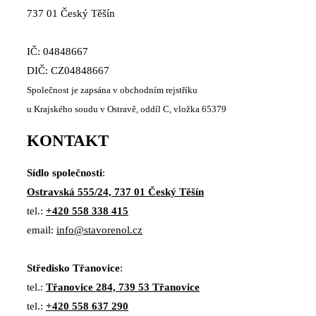
737 01 Český Těšín
IČ: 04848667
DIČ: CZ04848667
Společnost je zapsána v obchodním rejstříku
u Krajského soudu v Ostravě, oddíl C, vložka 65379
KONTAKT
Sídlo společnosti
:
Ostravská 555/24, 737 01 Český Těšín
tel.:
+420 558 338 415
email:
info@stavorenol.cz
Středisko Třanovice
:
tel.:
Třanovice 284, 739 53 Třanovice
tel.:
+420 558 637 290