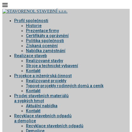
Profil společnosti
Historie
Prezentace firmy
Certifikáty a oprávnění
Politika společnosti
Získaná ocenění
Nabídka zaměstnání
Realizace staveb
Realizované stavby
Stroje a technické vybavení
Kontakt
Projekce a inženýrská činnost
Realizované projekty
Typové projekty rodinných domů a ceník
Kontakt
Prodej stavebních materiálů
a sypkých hmot
Aktuální nabídka
Kontakt
Recyklace stavebních odpadů
a demolice
Recyklace stavebních odpadů
Demolice