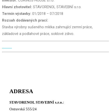
Investor:
CORINOS HOUSE s.r.o.
Hlavní zhotovitel:
STAVORENOL STAVEBNÍ s.r.o.
Termín výstavby:
01/2018 – 07/2018
Rozsah dodávaných prací:
Stavba výrobny sušeného mléka zahrnující zemní práce,
základové a podlahové práce, soklové zdivo.
ADRESA
STAVORENOL STAVEBNÍ s.r.o.
:
Ostravská 555/24