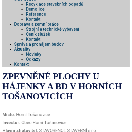
Recyklace stavebních odpadů
Demolice
Reference
Kontakt
Doprava a zemní práce
Strojní a technické vybavení
Ceník služeb
Kontakt
Správa a pronájem budov
Aktuality
Novinky
Odkazy
Kontakt
ZPEVNĚNÉ PLOCHY U
HÁJENKY A BD V HORNÍCH
TOŠANOVICÍCH
Místo:
Horní Tošanovice
Investor:
Obec Horní Tošanovice
Hlavní zhotovitel:
STAVORENOL STAVEBNÍ s.r.o.