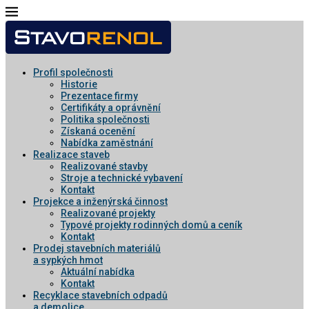
Profil společnosti
Historie
Prezentace firmy
Certifikáty a oprávnění
Politika společnosti
Získaná ocenění
Nabídka zaměstnání
Realizace staveb
Realizované stavby
Stroje a technické vybavení
Kontakt
Projekce a inženýrská činnost
Realizované projekty
Typové projekty rodinných domů a ceník
Kontakt
Prodej stavebních materiálů
a sypkých hmot
Aktuální nabídka
Kontakt
Recyklace stavebních odpadů
a demolice