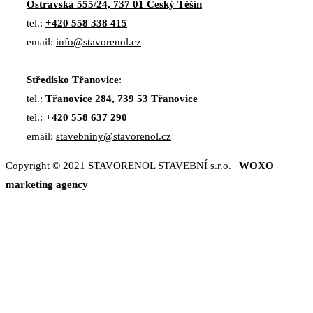
Ostravská 555/24, 737 01 Český Těšín
tel.:
+420 558 338 415
email:
info@stavorenol.cz
Středisko Třanovice
:
tel.:
Třanovice 284, 739 53 Třanovice
tel.:
+420 558 637 290
email:
stavebniny@stavorenol.cz
Copyright © 2021 STAVORENOL STAVEBNÍ s.r.o. |
WOXO
marketing agency